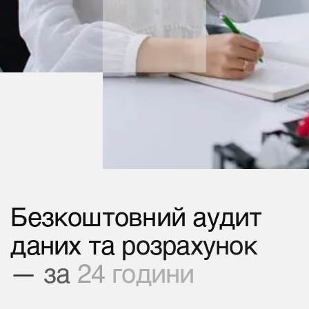
Безкоштовний
аудит
даних
та
розрахунок
—
за
24
години