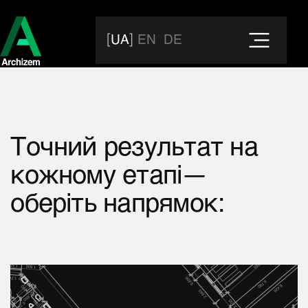
UA
EN
DE
Точний
результат
на
кожному
етапі—
оберіть
напрямок: