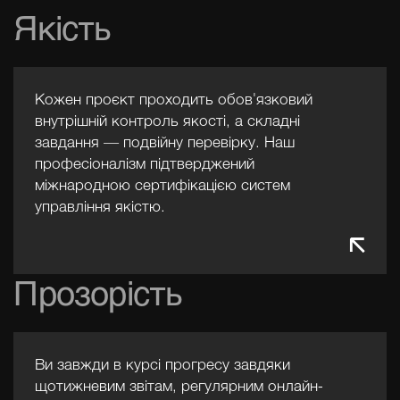
Якість
поєднує глибоке розуміння як
технічних обмежень, так і бізнес-
цілей клієнтів, відстоюючи їх
інтереси з метою оптимального
Кожен проєкт проходить обов'язковий
результату.
внутрішній контроль якості, а складні
завдання — подвійну перевірку. Наш
професіоналізм підтверджений
міжнародною сертифікацією систем
управління якістю.
Прозорість
Тетяна
Керівниця фінансового
департаменту
Ви завжди в курсі прогресу завдяки
Фінансовий стрижень компанії з 11-
щотижневим звітам, регулярним онлайн-