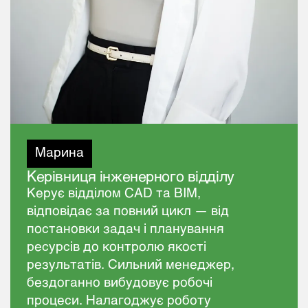
Марина
Керівниця інженерного відділу
Керує відділом CAD та BIM,
відповідає за повний цикл — від
постановки задач і планування
ресурсів до контролю якості
результатів. Сильний менеджер,
бездоганно вибудовує робочі
процеси. Налагоджує роботу