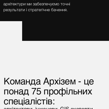
архітектури ми забезпечуємо точні
результати і стратегічне бачення.
Команда Архізем - це
понад 75 профільних
спеціалістів:
архітектори, інженери, GIS-експерти,