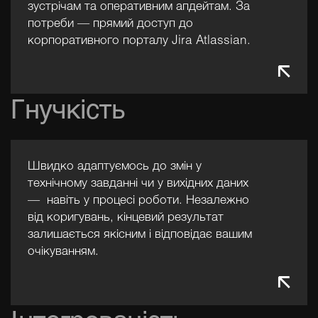
річним досвідом ведення
зустрічам та оперативним апдейтам. За
потреби — прямий доступ до
міжнародного обліку та звітності.
корпоративного порталу Jira Atlassian.
Забезпечує надійність та
своєчасність всіх фінансових
процесів компанії, веде звітність за
міжнародними стандартами та
Гнучкість
оптимізує податкові рішення. Під її
керівництвом фінансова модель
кожного проєкту будується на
Швидко адаптуємось до змін у
принципах прозорості,
технічному завданні чи у вихідних даних
прогнозованості та ефективності
— навіть у процесі роботи. Незалежно
витрат.
від коригувань, кінцевий результат
залишається якісним і відповідає вашим
очікуванням.